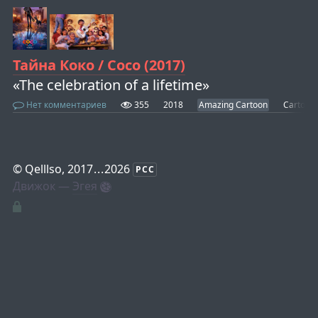
Тайна Коко / Coco (2017)
«The celebration of a lifetime»
Нет комментариев
355
2018
Amazing Cartoon
Cartoon
©
Qelllso
, 2017
...
2026
РСС
Движок —
Эгея