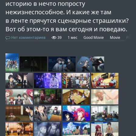
историю в нечто попросту
нежизнеспособное. И какие же там
в ленте прячутся сценарные страшилки?
Вот об этом-то я вам сегодня и поведаю.
Нет комментариев
39
1 мес
Good Movie
Movie
Plot 