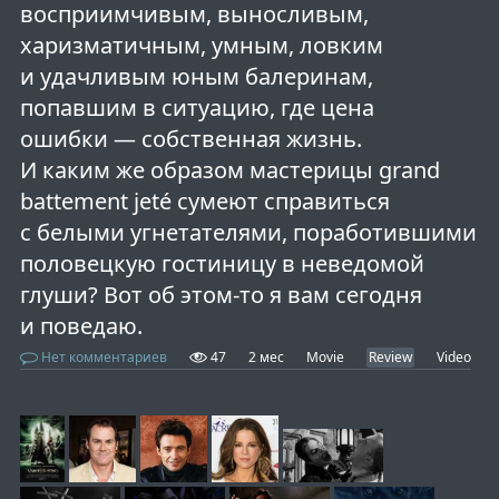
восприимчивым, выносливым,
харизматичным, умным, ловким
и удачливым юным балеринам,
попавшим в ситуацию, где цена
ошибки — собственная жизнь.
И каким же образом мастерицы grand
battement jeté сумеют справиться
с белыми угнетателями, поработившими
половецкую гостиницу в неведомой
глуши? Вот об этом-то я вам сегодня
и поведаю.
Нет комментариев
47
2 мес
Movie
Review
Video