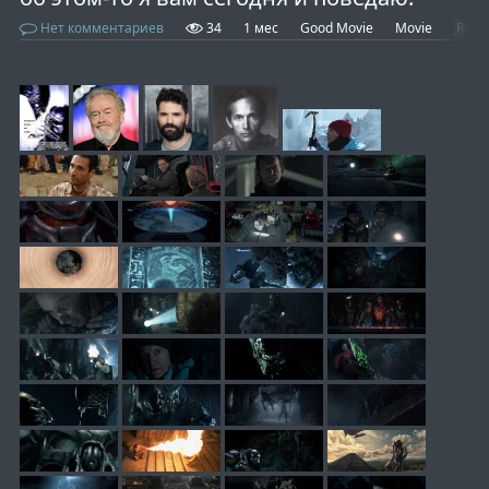
Нет комментариев
34
1 мес
Good Movie
Movie
Revi