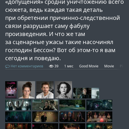
«допущения» сродни уничтожению всего
сюжета, ведь каждая такая деталь
при обретении причинно-следственной
связи разрушает саму фабулу
произведения. И что же там
за сценарные ужасы такие насочинял
господин Бессон? Вот об этом-то я вам
сегодня и поведаю.
Нет комментариев
39
1 мес
Good Movie
Movie
Plot 