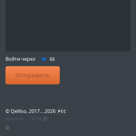
Войти через
Отправить
©
Qelllso
, 2017
...
2026
РСС
Движок —
Эгея