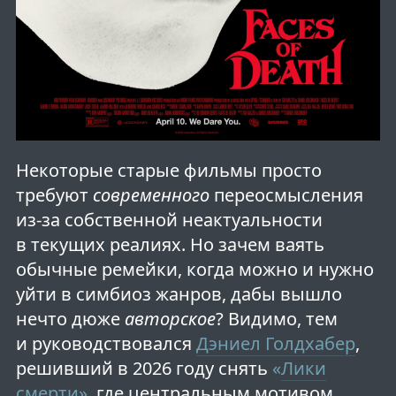
Некоторые старые фильмы просто
требуют
современного
переосмысления
из-за собственной неактуальности
в текущих реалиях. Но зачем ваять
обычные ремейки, когда можно и нужно
уйти в симбиоз жанров, дабы вышло
нечто дюже
авторское
? Видимо, тем
и руководствовался
Дэниел Голдхабер
,
решивший в 2026 году снять
«
Лики
смерти
»
, где центральным мотивом