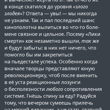
в конце скатился до уровня
«злого
злодея»
? Ответа — увы! — мы никогда
не узнаем. Так и пал последний шанс
кинополотна вылиться во что-то боле-
мене связное и цельное. Посему «Лики
смерти»
как
незаметно вышли,
так же
и будут забыты: в них нет ничего, что
помогло бы им закрепиться
на пьедестале успеха. Особенно когда
вначале творцы представляют юную
революционерку, чтоб после вменить
в её уста реакционные лозунги
о бесполезности
любого
сопротивления
системе. Гнёшь спину за еду? Радуйся
тому, что вечером сумеешь прилечь
на мягкий диванчик, а не стать главной