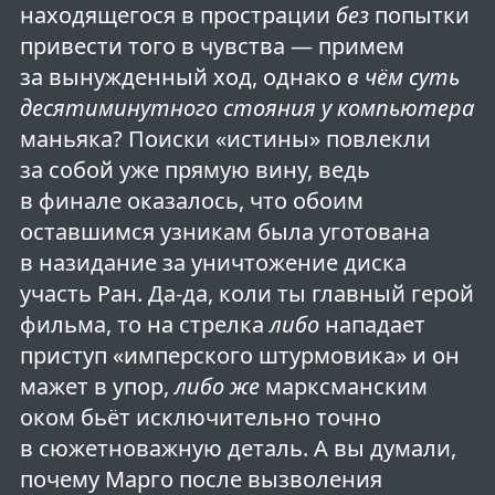
находящегося в прострации
без
попытки
привести того в чувства — примем
за вынужденный ход, однако
в чём суть
десятиминутного стояния у компьютера
маньяка? Поиски «истины» повлекли
за собой уже прямую вину, ведь
в финале оказалось, что обоим
оставшимся узникам была уготована
в назидание за уничтожение диска
участь Ран. Да-да, коли ты главный герой
фильма, то на стрелка
либо
нападает
приступ «имперского штурмовика» и он
мажет в упор,
либо же
марксманским
оком бьёт исключительно точно
в сюжетноважную деталь. А вы думали,
почему Марго после вызволения