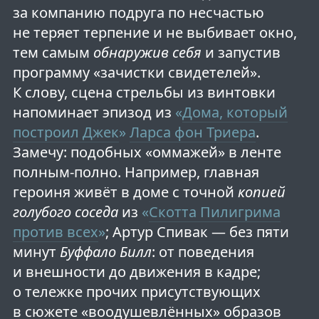
за компанию подруга по несчастью
не теряет терпение и не выбивает окно,
тем самым
обнаружив себя
и запустив
программу «зачистки свидетелей».
К слову, сцена стрельбы из винтовки
напоминает эпизод из
«
Дома, который
построил Джек
»
Ларса фон Триера
.
Замечу: подобных «оммажей» в ленте
полным-полно. Например, главная
героиня живёт в доме с точной
копией
голубого соседа
из
«
Скотта Пилигрима
против всех
»
; Артур Спивак — без пяти
минут
Буффало Билл
: от поведения
и внешности до движения в кадре;
о тележке прочих присутствующих
в сюжете «воодушевлённых» образов