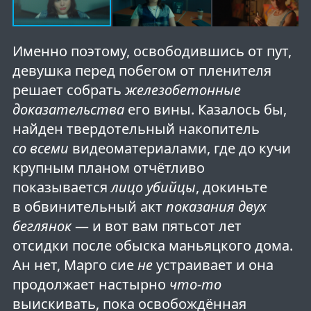
Именно поэтому, освободившись от пут,
девушка перед побегом от пленителя
решает собрать
железобетонные
доказательства
его вины. Казалось бы,
найден твердотельный накопитель
со всеми
видеоматериалами, где до кучи
крупным планом отчётливо
показывается
лицо убийцы
, докиньте
в обвинительный акт
показания двух
беглянок
— и вот вам пятьсот лет
отсидки после обыска маньяцкого дома.
Ан нет, Марго сие
не
устраивает и она
продолжает настырно
что-то
выискивать, пока освобождённая