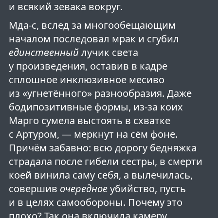
и всякий зевака вокруг.
Мда-с, вслед за многообещающим
началом последовал мрак и сгубил
единственный
лучик света
у произведения, оставив в кадре
сплошное инклюзивное месиво
из «угнетённого» разнообразия. Даже
бодипозитивные формы, из-за коих
Марго сумела выстоять в схватке
с Артуром, — меркнут на сём фоне.
Причём забавно: всю дорогу бедняжка
страдала после гибели сестры, в смерти
коей винила саму себя, а вылечилась,
совершив
очередное
убийство, пусть
и в целях самообороны. Почему это
плохо? Так она включила камеру