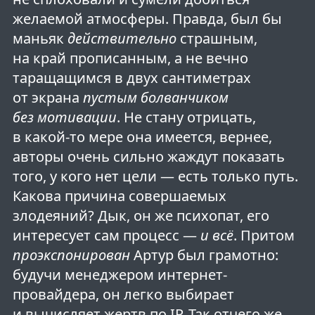
желаемой атмосферы. Правда, был бы
маньяк
действительно
страшным,
на край прописанным, а не вечно
таращащимся в двух сантиметрах
от экрана
пустым болванчиком
без мотивации
. Не стану отрицать,
в какой-то мере она имеется, вернее,
авторы очень сильно жаждут показать
того, у кого нет цели — есть только путь.
Какова причина совершаемых
злодеяний? Дык, он же психопат, его
интересует сам процесс —
и всё
. Притом
проэкспонирован
Артур был грамотно:
будучи менеджером интернет-
провайдера, он легко выбирает
и вычисляет жертв по IP. Так отчего же