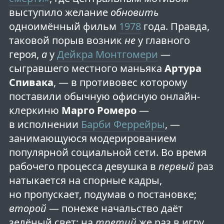
выступило желание
обновить
одноимённый фильм
1978
года. Правда,
таковой порыв возник
не
у главного
героя,
а
у
Дейкра Монтгомери
—
сыгравшего местного маньяка
Артура
Спивака
, — в противовес которому
поставили обычную офисную онлайн-
клеркиню
Марго Ромеро
—
в исполнении
Барби Феррейры
, —
занимающуюся модерированием
популярной социальной сети. Во время
рабочего процесса девушка в
первый
раз
натыкается на спорные кадры,
но пропускает, подумав о постановке;
второй
— понеже начальство даёт
зелёный свет; на
третий
же раз в игру