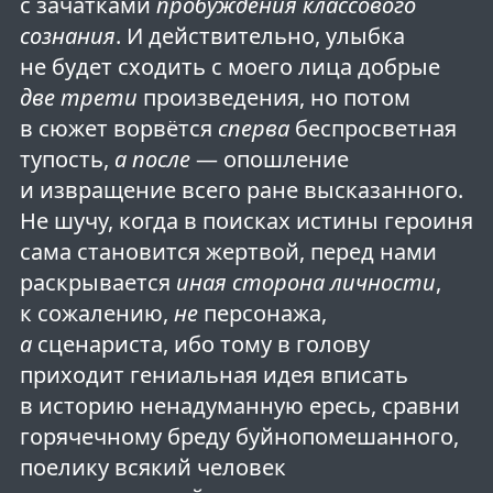
с зачатками
пробуждения классового
сознания
. И действительно, улыбка
не будет сходить с моего лица добрые
две трети
произведения, но потом
в сюжет ворвётся
сперва
беспросветная
тупость,
а после
— опошление
и извращение всего ране высказанного.
Не шучу, когда в поисках истины героиня
сама становится жертвой, перед нами
раскрывается
иная сторона личности
,
к сожалению,
не
персонажа,
а
сценариста, ибо тому в голову
приходит гениальная идея вписать
в историю ненадуманную ересь, сравни
горячечному бреду буйнопомешанного,
поелику всякий человек