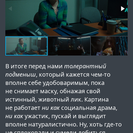
В итоге перед нами
толерантный
подменыш
, который кажется чем-то
вполне себе удобоваримым, пока
не снимает маску, обнажая свой
истинный, животный лик. Картина
не работает
ни как
социальная драма,
ни как
ужастик, пускай и выглядит
вполне натуралистично. Ну, хоть где-то
не сплоховали и сумели добиться