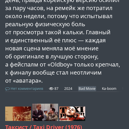
за пару часов, на ремейк же потратил
около недели, потому что испытывал
реальную физическую боль
от просмотра такой кальки. Главный
и единственный её плюс — каждая
новая сцена меняла моё мнение
об оригинале в лучшую сторону,
а фейспалм от «Oldboy» только крепчал,
к финалу вообще стал неотличим
от «аватара».
Нет комментариев
87
2024
Bad Movie
Ka-boom
Mov
Таксист / Taxi Driver (1976)