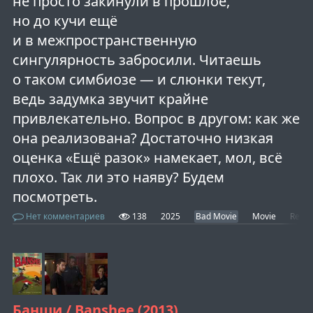
не просто закинули в прошлое,
но до кучи ещё
и в межпространственную
сингулярность забросили. Читаешь
о таком симбиозе — и слюнки текут,
ведь задумка звучит крайне
привлекательно. Вопрос в другом: как же
она реализована? Достаточно низкая
оценка «Ещё разок» намекает, мол, всё
плохо. Так ли это наяву? Будем
посмотреть.
Нет комментариев
138
2025
Bad Movie
Movie
Revie
Банши / Banshee (2013)