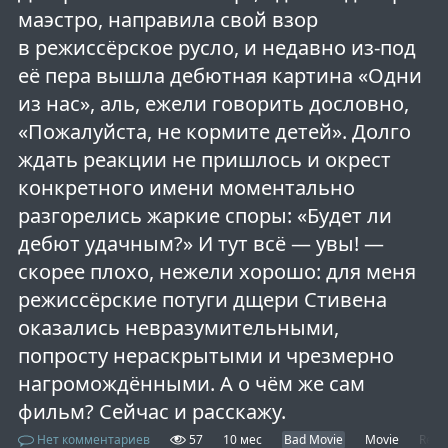
маэстро, направила свой взор
в режиссёрское русло, и недавно из-под
её пера вышла дебютная картина «Одни
из нас», аль, ежели говорить дословно,
«Пожалуйста, не кормите детей». Долго
ждать реакции не пришлось и окрест
конкретного имени моментально
разгорелись жаркие споры: «Будет ли
дебют удачным?» И тут всё — увы! —
скорее плохо, нежели хорошо: для меня
режиссёрские потуги дщери Стивена
оказались невразумительными,
попросту нераскрытыми и чрезмерно
нагромождёнными. А о чём же сам
фильм? Сейчас и расскажу.
Нет комментариев
57
10 мес
Bad Movie
Movie
Revi