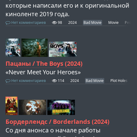
которые написали его и к оригинальной
киноленте 2019 года.
Нет комментариев
98
2024
Bad Movie
Movie
People
Пацаны / The Boys (2024)
«Never Meet Your Heroes»
Нет комментариев
114
2024
Bad Movie
Plot Holes
R
Бордерлендс / Borderlands (2024)
Со дня анонса о начале работы