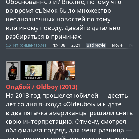
Обоснованно ли? Вполне, потому что
во время съёмок было множество
неоднозначных новостей по тому
или иному поводу. Давайте детально
разбираться в причинах.
Нет комментариев
108
2024
Bad Movie
Movie
Peopl
Олдбой / Oldboy (2013)
На 2013 год прошелся юбилей — десять
лет со дня выхода «Oldeuboi» и к дате
в два пятачка американцы решили снять
свою интерпретацию. Отмечу, смотрел
оба фильма подряд, для меня разница —
день, правда корейскую версию осилил